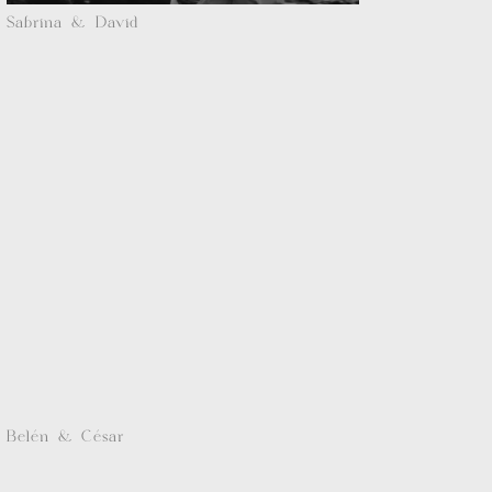
Sabrina & David
Belén & César